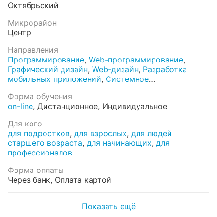
Октябрьский
Микрорайон
Центр
Направления
Программирование
,
Web-программирование
,
Графический дизайн
,
Web-дизайн
,
Разработка
мобильных приложений
,
Системное
администрирование
,
Web-верстка
,
UX и
Форма обучения
юзабилити
,
Продвижение сайтов в интернете
,
Web-
on-line
,
Дистанционное
,
Индивидуальное
аналитика
,
Компьютерное моделирование
,
Front-
end
,
IT sales
,
Интернет-маркетинг
,
Для кого
Информационная безопасность
,
Создание сайта
,
для подростков
,
для взрослых
,
для людей
Программирование С++
,
PHP
,
SMM
,
Java
,
3Ds Max
,
старшего возраста
,
для начинающих
,
для
ASP.NET
,
Python
,
Верстка
,
HTML, CSS
,
it-sales
,
профессионалов
Фотошоп
,
Javascript
,
Контекстная реклама
Форма оплаты
Через банк
,
Оплата картой
Показать ещё